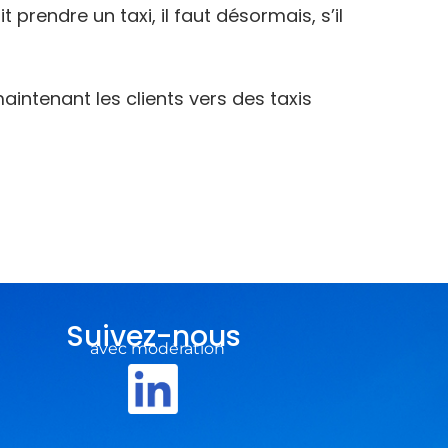
t prendre un taxi, il faut désormais, s’il
intenant les clients vers des taxis
Suivez-nous
avec modération