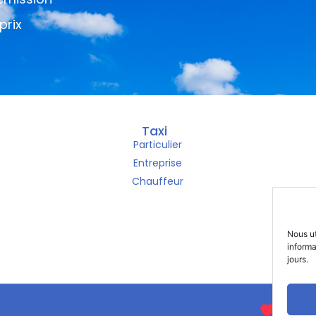
prix
Taxi
Particulier
Entreprise
Chauffeur
M
Nous ut
inform
jours.
Fièr