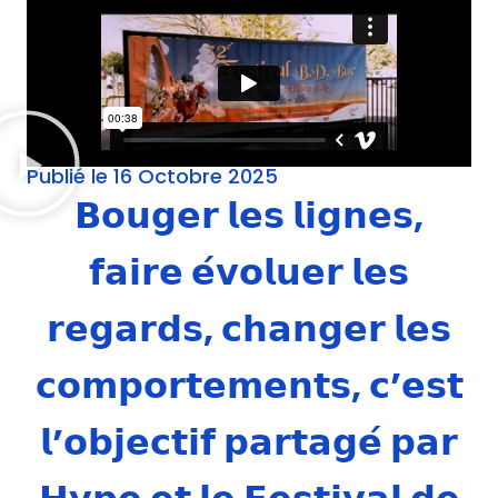
Publié le 16 Octobre 2025
𝗕𝗼𝘂𝗴𝗲𝗿 𝗹𝗲𝘀 𝗹𝗶𝗴𝗻𝗲𝘀,
𝗳𝗮𝗶𝗿𝗲 𝗲́𝘃𝗼𝗹𝘂𝗲𝗿 𝗹𝗲𝘀
𝗿𝗲𝗴𝗮𝗿𝗱𝘀, 𝗰𝗵𝗮𝗻𝗴𝗲𝗿 𝗹𝗲𝘀
𝗰𝗼𝗺𝗽𝗼𝗿𝘁𝗲𝗺𝗲𝗻𝘁𝘀, 𝗰’𝗲𝘀𝘁
𝗹’𝗼𝗯𝗷𝗲𝗰𝘁𝗶𝗳 𝗽𝗮𝗿𝘁𝗮𝗴𝗲́ 𝗽𝗮𝗿