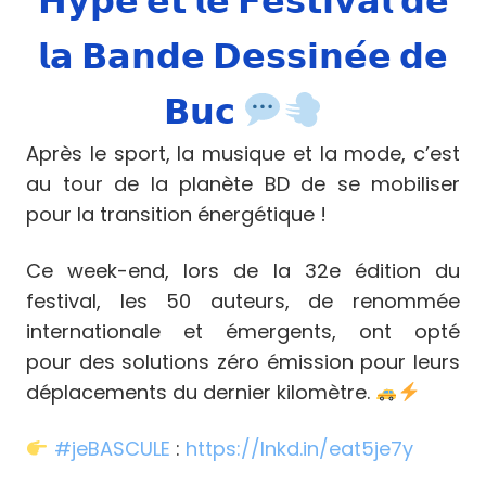
𝗛𝘆𝗽𝗲 𝗲𝘁 𝗹𝗲 𝗙𝗲𝘀𝘁𝗶𝘃𝗮𝗹 𝗱𝗲
𝗹𝗮 𝗕𝗮𝗻𝗱𝗲 𝗗𝗲𝘀𝘀𝗶𝗻𝗲́𝗲 𝗱𝗲
𝗕𝘂𝗰
Après le sport, la musique et la mode, c’est
au tour de la planète BD de se mobiliser
pour la transition énergétique !
Ce week-end, lors de la 32e édition du
festival, les 50 auteurs, de renommée
internationale et émergents, ont opté
pour des solutions zéro émission pour leurs
déplacements du dernier kilomètre.
#
jeBASCULE
:
https://lnkd.in/eat5je7y