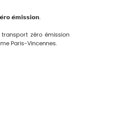
𝗼 𝗲́𝗺𝗶𝘀𝘀𝗶𝗼𝗻.
e transport zéro émission
ome Paris-Vincennes.