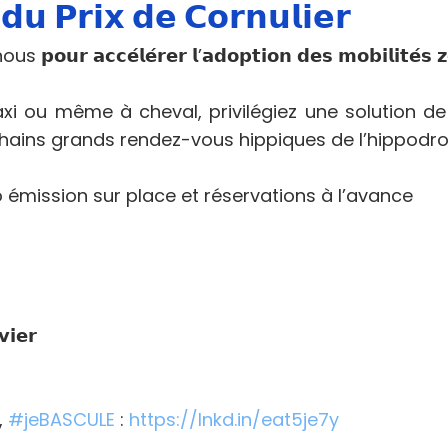
𝗱𝘂 𝗣𝗿𝗶𝘅 𝗱𝗲 𝗖𝗼𝗿𝗻𝘂𝗹𝗶𝗲𝗿
𝗰𝗰𝗲́𝗹𝗲́𝗿𝗲𝗿 𝗹’𝗮𝗱𝗼𝗽𝘁𝗶𝗼𝗻 𝗱𝗲𝘀 𝗺𝗼𝗯𝗶𝗹𝗶𝘁𝗲́𝘀 𝘇𝗲́
axi ou même à cheval, privilégiez une solution d
ochains grands rendez-vous hippiques de l’hippodr
 émission sur place et réservations à l’avance
𝗶𝗲𝗿
,
#
jeBASCULE
:
https://lnkd.in/eat5je7y