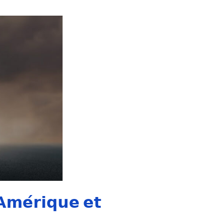
𝗔𝗺𝗲́𝗿𝗶𝗾𝘂𝗲 𝗲𝘁