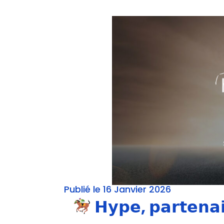
Publié le 16 Janvier 2026
𝗛𝘆𝗽𝗲, 𝗽𝗮𝗿𝘁𝗲𝗻𝗮𝗶