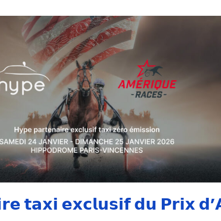
𝗲 𝘁𝗮𝘅𝗶 𝗲𝘅𝗰𝗹𝘂𝘀𝗶𝗳 𝗱𝘂 𝗣𝗿𝗶𝘅 𝗱’