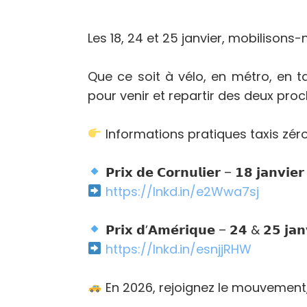
Les 18, 24 et 25 janvier, mobilisons-nous 𝗽𝗼𝘂𝗿 
Que ce soit à vélo, en métro, en t
pour venir et repartir des deux pr
Informations pratiques taxis zéro
𝗣𝗿𝗶𝘅 𝗱𝗲 𝗖𝗼𝗿𝗻𝘂𝗹𝗶𝗲𝗿 – 𝟭𝟴 𝗷𝗮𝗻𝘃𝗶𝗲𝗿
https://lnkd.in/e2Wwa7sj
𝗣𝗿𝗶𝘅 𝗱’𝗔𝗺𝗲́𝗿𝗶𝗾𝘂𝗲 – 𝟮𝟰 & 𝟮𝟱 𝗷𝗮𝗻
https://lnkd.in/esnjjRHW
En 2026, rejoignez le mouvement