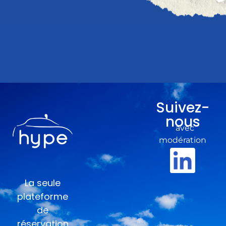
Suivez-
nous
avec
modération
La seule
plateforme
de
réservation