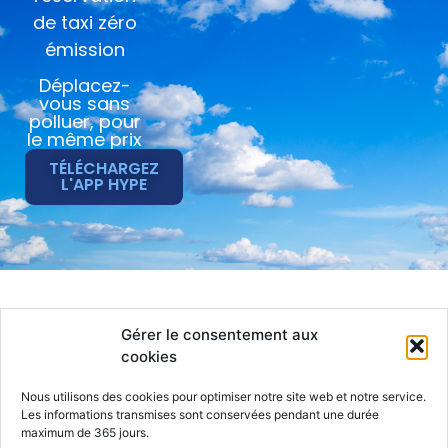
de taxi zéro
émission
Déplacez-
vous sans
polluer, pour
le même prix
TÉLÉCHARGEZ
L'APP HYPE
Hype
Taxi
Jobs
Gérer le consentement aux
Actualités
Particulier
Compte
cookies
Entreprise
Contact
Chauffeur
CGS
Nous utilisons des cookies pour optimiser notre site web et notre service.
Les informations transmises sont conservées pendant une durée
RGPD
maximum de 365 jours.
Mentions