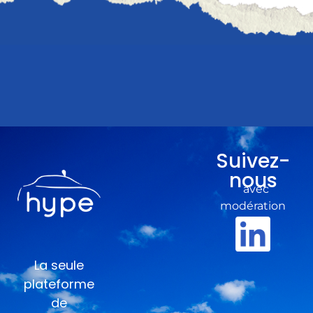
Suivez-
nous
avec
modération
La seule
plateforme
de