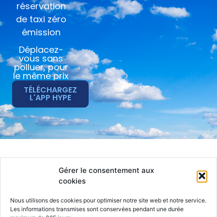
réservation
de taxi zéro
émission
Déplacez-
vous sans
polluer, pour
le même prix
TÉLÉCHARGEZ
L'APP HYPE
Hype
Taxi
Jobs
Gérer le consentement aux
Actualités
Particulier
Compte
cookies
Entreprise
Contact
Chauffeur
CGS
Nous utilisons des cookies pour optimiser notre site web et notre service.
Les informations transmises sont conservées pendant une durée
RGPD