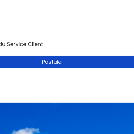
t
u Service Client
Postuler