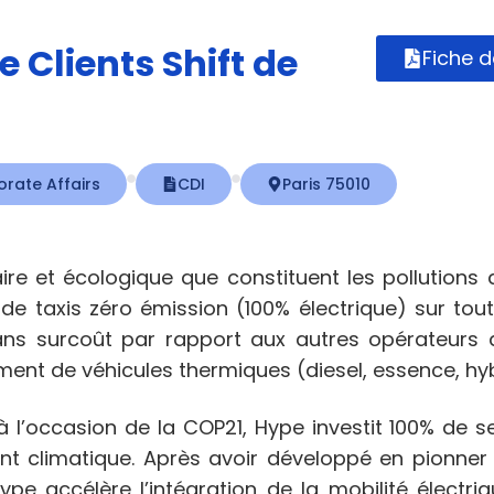
 Clients Shift de
Fiche 
rate Affairs
CDI
Paris 75010
re et écologique que constituent les pollutions de
 de taxis zéro émission (100% électrique) sur to
ans surcoût par rapport aux autres opérateurs 
ent de véhicules thermiques (diesel, essence, hyb
l’occasion de la COP21, Hype investit 100% de se
nt climatique. Après avoir développé en pionner 
ype accélère l’intégration de la mobilité électri