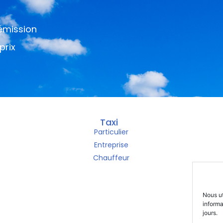
 émission
prix
Taxi
Particulier
Entreprise
Chauffeur
M
Nous ut
inform
jours.