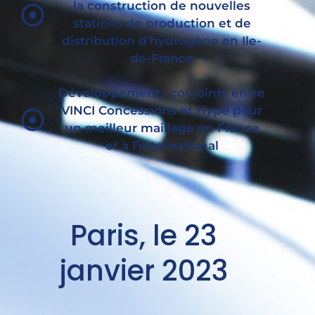
la construction de nouvelles
stations de production et de
distribution d’hydrogène en Ile-
de-France
Développements conjoints entre
VINCI Concessions et Hype pour
un meilleur maillage en France
et à l’international
Paris, le 23
janvier 2023