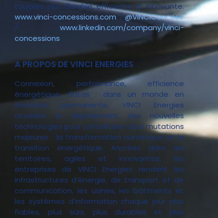
toujours plus durable, efficiente et innovante.
www.vinci-concessions.com
/
@VINCIConcess
/
www.linkedin.com/company/vinci-
concessions
A PROPOS DE VINCI ENERGIES
Connexion, performance, efficience
énergétique, datas : dans un monde en
évolution permanente, VINCI Energies
accélère le déploiement des nouvelles
technologies pour concrétiser deux mutations
majeures : la transformation numérique et la
transition énergétique. Ancrées dans les
territoires, agiles et innovantes, les
entreprises de VINCI Energies rendent les
infrastructures d’énergie, de transport et de
communication, les usines, les bâtiments et
les systèmes d’information chaque jour plus
fiables, plus sûrs, plus durables et plus