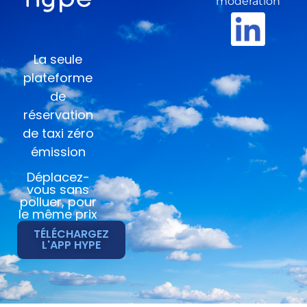
modération
La seule
plateforme
de
réservation
de taxi zéro
émission
Déplacez-
vous sans
polluer, pour
le même prix
TÉLÉCHARGEZ
L'APP HYPE