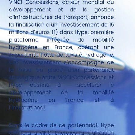
VINCI Concessions, acteur mondial du
développement et de la gestion
d’infrastructures de transport, annonce
la finalisation d’un investissement de 15
millions d’euros (1) dans Hype, première
plateforme intégrée de mobilité
hydrogène en France, opérant une
importante flotte de taxis à hydrogène.
Cet investissement s’accompagne de
la mise en place d’un partenariat
stratégique entre VINCI Concessions et
Hype destiné à accélérer le
développement de la mobilité
hydrogène en France et à
l’international.
Dans le cadre de ce partenariat, Hype
confiera à VINCI Energies la réalisation