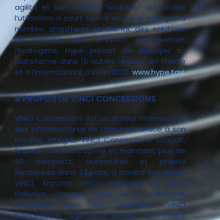
agilité et son modèle ‘’scalable’’ qui facilite
l’utilisation à court terme et par le plus grand
nombre, chauffeurs et clients, des solutions
de mobilité zéro émission que permet
l’hydrogène, Hype prévoit de déployer sa
plateforme dans 15 autres régions, en France
et à l’international, d’ici fin 2025.
www.hype.taxi
A PROPOS DE VINCI CONCESSIONS
VINCI Concessions est un acteur international
des infrastructures de transport. Grâce à son
modèle intégré, VINCI Concessions conçoit,
finance, construit, opère et maintient plus de
90 aéroports, autoroutes et projets
ferroviaires dans 23 pays, à travers ses filiales
VINCI Airports, VINCI Highways et VINCI
Railways. Engagé pour une croissance
partagée avec les territoires, VINCI
Concessions agit pour rendre la mobilité