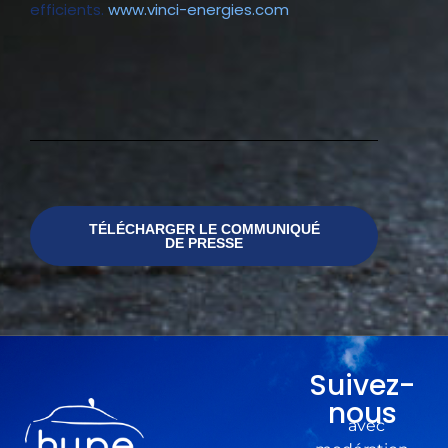
efficients.
www.vinci-energies.com
TÉLÉCHARGER LE COMMUNIQUÉ
DE PRESSE
Suivez-
nous
avec