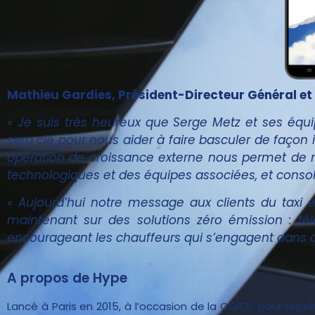
Mathieu Gardies, Président-Directeur Général et
« Je suis très heureux que Serge Metz et ses équi
sera clé pour nous aider à faire basculer de façon 
opération de croissance externe nous permet de no
technologiques et des équipes associées, et consoli
« Aujourd’hui notre message aux clients du taxi es
maintenant sur des solutions zéro émission : tél
encourageant les chauffeurs qui s’engagent dans ce
A propos de Hype
Lancé à Paris en 2015, à l’occasion de la COP21, pour répo