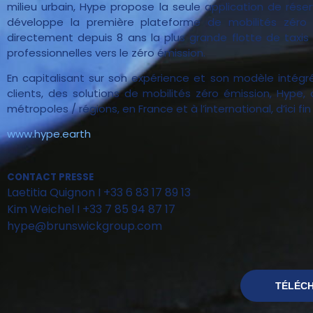
milieu urbain, Hype propose la seule application de réser
développe la première plateforme de mobilités zéro é
directement depuis 8 ans la plus grande flotte de taxis
professionnelles vers le zéro émission.
En capitalisant sur son expérience et son modèle intégré 
clients, des solutions de mobilités zéro émission, Hype,
métropoles / régions, en France et à l’international, d’ici fin
www.hype.earth
CONTACT PRESSE
Laetitia Quignon I +33 6 83 17 89 13
Kim Weichel I +33 7 85 94 87 17
hype@brunswickgroup.com
TÉLÉCH