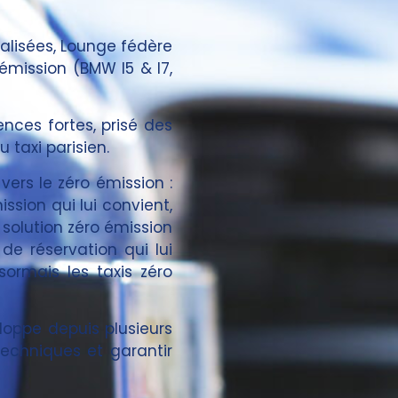
ialisées, Lounge fédère
émission (BMW I5 & I7,
nces fortes, prisé des
 taxi parisien.
vers le zéro émission :
ssion qui lui convient,
solution zéro émission
de réservation qui lui
sormais les taxis zéro
loppe depuis plusieurs
echniques et garantir