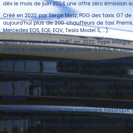
dès le mois de juin 2024 une offre zéro émission
Créé en 2022 par Serge Metz, PDG des taxis G7 de 
aujourd’hui plus de 200 chauffeurs de taxi Premiu
Mercedes EQS, EQE, EQV, Tesla Model S, …).
2
Après les Vans et les PMR
en 2022, Hype intègre 
clients et chauffeurs en particulier à Paris, et co
Hype finalise ainsi son plan pour organiser la ba
dès juin 2024, chaque client du taxi parisien pour
au même prix qu’un taxi polluant équivalent ; de
adaptée à ses besoins, avec un véhicule Crit’Ai
permettra d’être mis en relation avec les clien
émission.
Hype rachète en outre son partenaire historique 
années sa plateforme de réservation. Cette acqu
l’amélioration continue de son application, déjà 