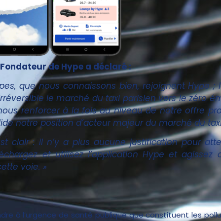
 Fondateur de Hype a déclaré :
pes, que nous connaissons bien, rejoignent Hype ; 
irréversible le marché du taxi parisien vers le zéro é
us renforcer à la fois au niveau de notre offre pro
de notre position d’acteur majeur du marché du taxi 
t clair : il n’y a plus aucune justification pour at
échargez et utilisez l’application Hype et agissez
tte voie. »
ndre à l’urgence de santé publique que constituent les pollu