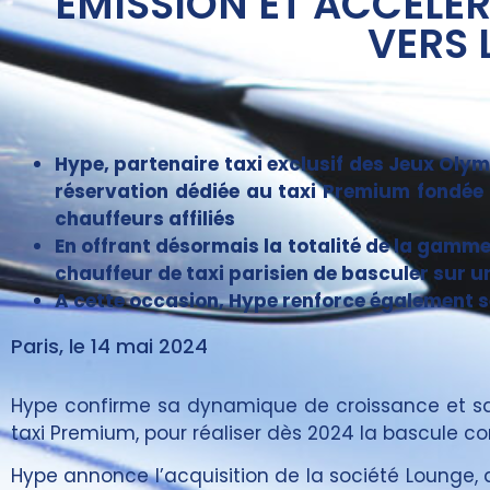
ÉMISSION ET ACCÉLÈR
VERS 
Hype, partenaire taxi exclusif des Jeux Oly
réservation dédiée au taxi Premium fondée 
chauffeurs affiliés
En offrant désormais la totalité de la gamme 
chauffeur de taxi parisien de basculer sur u
A cette occasion, Hype renforce également s
Paris, le 14 mai 2024
Hype confirme sa dynamique de croissance et sa p
taxi Premium, pour réaliser dès 2024 la bascule c
Hype annonce l’acquisition de la société Lounge, q