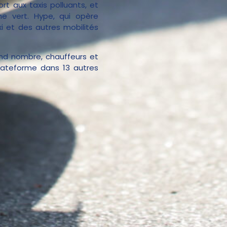
rt aux taxis polluants, et
ne vert. Hype, qui opère
i et des autres mobilités
rand nombre, chauffeurs et
plateforme dans 13 autres