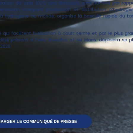
vation de taxis 100% zéro émission, sans surcoût par rappo
mission intégrant production et distribution d’hydrogè
 à hydrogène au monde, organise la bascule rapide du tax
qui facilitent l’utilisation à court terme et par le plus g
 déjà présent à Paris, Bruxelles et au Mans, déploiera sa 
 2026.
ARGER LE COMMUNIQUÉ DE PRESSE