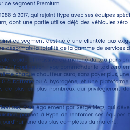
 sur ce segment Premium.
1988 à 2017, qui rejoint Hype avec ses équipes spéc
m, dont une partie utilise déjà des véhicules zéro 
ainsi ce segment destiné à une clientèle aux exige
uvre désormais la totalité de la gamme de services du
scule rapide et massive du marché du taxi parisien 
ra sur l’application Hype commander le taxi zéro émi
 même chaque chauffeur aura, sans payer plus, une 
r 0 à batterie ou à hydrogène, et une plateforme 
ts de plus en plus nombreux qui privilégieront dé
Fleetizen, créé également par Serge Metz, qui déve
isition permet à Hype de renforcer ses équipes t
aujourd’hui l’une des plus complètes du marché.