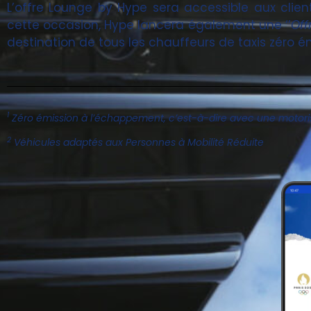
L’offre Lounge by Hype sera accessible aux client
cette occasion, Hype lancera également une ‘’
Off
destination de tous les chauffeurs de taxis zéro é
1
Zéro émission à l’échappement, c’est-à-dire avec une motorisat
2
Véhicules adaptés aux Personnes à Mobilité Réduite