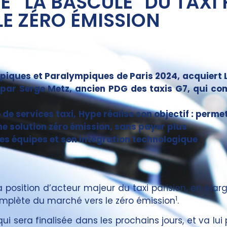
E “LA BASCULE" DU TAXI 
LE ZÉRO ÉMISSION
mpiques et Paralympiques de Paris 2024, acquiert
par Serge Metz, ancien PDG des taxis G7, qui co
de services taxi, Hype réalise son objectif : perme
ne solution zéro émission, sans payer plus
es équipes et son intégration technologique
osition d’acteur majeur du taxi parisien, en élarg
1
omplète du marché vers le zéro émission
.
ui sera finalisée dans les prochains jours, et va lu