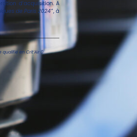
ration d’acquisition. A
iques de Paris 2024’
’, à
ualifié en Crit’Air 0