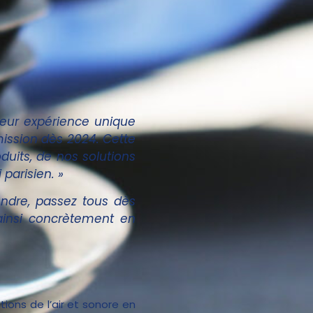
leur expérience unique
mission dès 2024. Cette
duits, de nos solutions
parisien. »
tendre, passez tous dès
 ainsi concrètement en
tions de l’air et sonore en