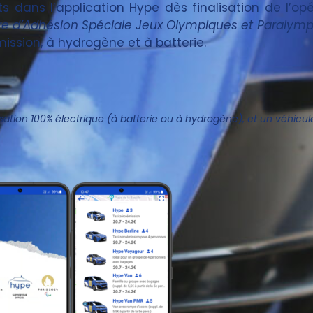
s dans l’application Hype dès finalisation de l’opé
re d’Adhésion Spéciale Jeux Olympiques et Paralymp
mission, à hydrogène et à batterie.
ion 100% électrique (à batterie ou à hydrogène), et un véhicule q