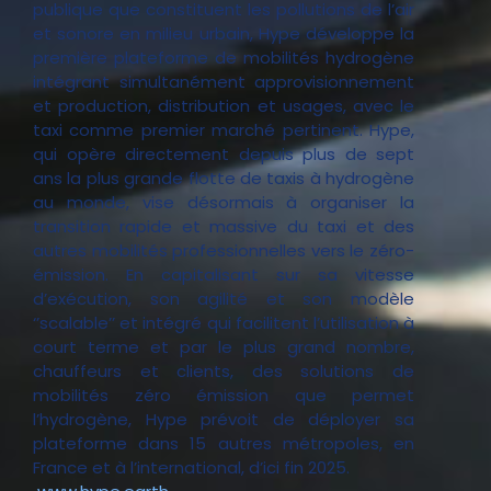
publique que constituent les pollutions de l’air
et sonore en milieu urbain, Hype développe la
première plateforme de mobilités hydrogène
intégrant simultanément approvisionnement
et production, distribution et usages, avec le
taxi comme premier marché pertinent. Hype,
qui opère directement depuis plus de sept
ans la plus grande flotte de taxis à hydrogène
au monde, vise désormais à organiser la
transition rapide et massive du taxi et des
autres mobilités professionnelles vers le zéro-
émission. En capitalisant sur sa vitesse
d’exécution, son agilité et son modèle
‘’scalable’’ et intégré qui facilitent l’utilisation à
court terme et par le plus grand nombre,
chauffeurs et clients, des solutions de
mobilités zéro émission que permet
l’hydrogène, Hype prévoit de déployer sa
plateforme dans 15 autres métropoles, en
France et à l’international, d’ici fin 2025.