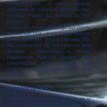
technologiques et des équipes
associées, et consolide notre position
d’acteur majeur du marché du taxi
parisien. »
« Aujourd’hui notre message aux clients
du taxi est clair : il n’y a plus aucune
justification pour attendre, passez tous
dès maintenant sur des solutions zéro
émission : téléchargez et utilisez
l’application Hype et agissez ainsi
concrètement en encourageant les
chauffeurs qui s’engagent dans cette
voie. »
A PROPOS DE HYPE
Lancée à Paris en 2015, à l’occasion de la
COP21, pour répondre à l’urgence de santé