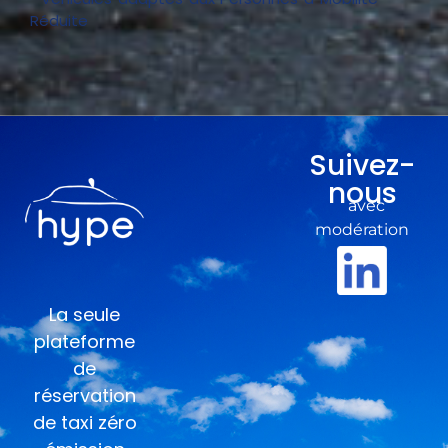
Réduite
Suivez-
nous
avec
modération
La seule
plateforme
de
réservation
de taxi zéro