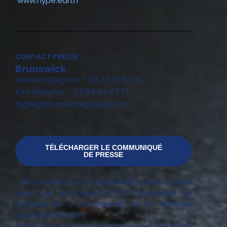
www.hype.earth
CONTACT PRESSE
Brunswick
Laetitia Quignon – 06 83 17 89 13
Kim Weichel – 07 85 94 87 17
hype@brunswickgroup.com
TÉLÉCHARGER LE COMMUNIQUÉ
DE PRESSE
¹ Zéro émission à l’échappement, c’est-à-dire
avec une motorisation 100% électrique (à
batterie ou à hydrogène), et un véhicule
qualifié en Crit’Air 0
² Véhicules adaptés aux Personnes à Mobilité