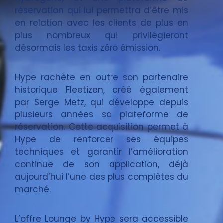
réservation qui lui permettra d’être mis
en relation avec les clients de plus en
plus nombreux qui privilégieront
désormais les taxis zéro émission.
Hype rachète en outre son partenaire
historique Fleetizen, créé également
par Serge Metz, qui développe depuis
plusieurs années sa plateforme de
réservation. Cette acquisition permet à
Hype de renforcer ses équipes
techniques et garantir l’amélioration
continue de son application, déjà
aujourd’hui l’une des plus complètes du
marché.
L’offre Lounge by Hype sera accessible