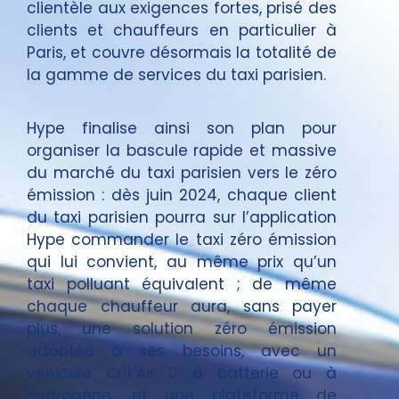
clientèle aux exigences fortes, prisé des
clients et chauffeurs en particulier à
Paris, et couvre désormais la totalité de
la gamme de services du taxi parisien.
Hype finalise ainsi son plan pour
organiser la bascule rapide et massive
du marché du taxi parisien vers le zéro
émission : dès juin 2024, chaque client
du taxi parisien pourra sur l’application
Hype commander le taxi zéro émission
qui lui convient, au même prix qu’un
taxi polluant équivalent ; de même
chaque chauffeur aura, sans payer
plus, une solution zéro émission
adaptée à ses besoins, avec un
véhicule Crit’Air 0 à batterie ou à
hydrogène, et une plateforme de