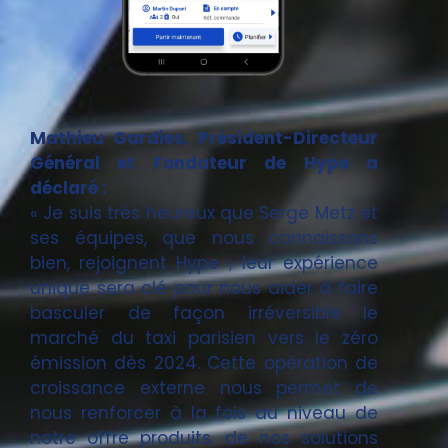
Mathieu Gardies, Président-Directeur
Général et Fondateur de Hype a
déclaré :
« Je suis très heureux que Serge Metz et
ses équipes, que nous connaissons
bien, rejoignent Hype ; leur expérience
unique sera clé pour nous aider à faire
basculer de façon irréversible le
marché du taxi parisien vers le zéro
émission dès 2024. Cette opération de
croissance externe nous permet de
nous renforcer à la fois au niveau de
notre offre produits, de nos solutions