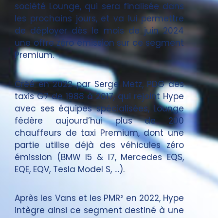
société Lounge, qui sera finalisée dans
les prochains jours, et va lui permettre
de déployer dès le mois de juin 2024
une offre zéro émission sur ce segment
Premium.
Créé en 2022 par Serge Metz, PDG des
taxis G7 de 1988 à 2017, qui rejoint Hype
avec ses équipes spécialisées, Lounge
fédère aujourd’hui plus de 200
chauffeurs de taxi Premium, dont une
partie utilise déjà des véhicules zéro
émission (BMW I5 & I7, Mercedes EQS,
EQE, EQV, Tesla Model S, …).
Après les Vans et les PMR² en 2022, Hype
intègre ainsi ce segment destiné à une