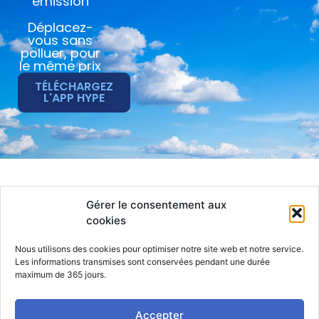
émission
Déplacez-
vous sans
polluer, pour
le même prix
TÉLÉCHARGEZ
L'APP HYPE
Hype
Taxi
Jobs
Gérer le consentement aux
Actualités
Particulier
Compte
cookies
Entreprise
Contact
Chauffeur
CGS
Nous utilisons des cookies pour optimiser notre site web et notre service.
Les informations transmises sont conservées pendant une durée
RGPD
maximum de 365 jours.
Mentions
légales
Accepter