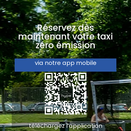
Réservez dès
maintenant votre taxi
zéro émission
via notre app mobile
téléchargez l’application