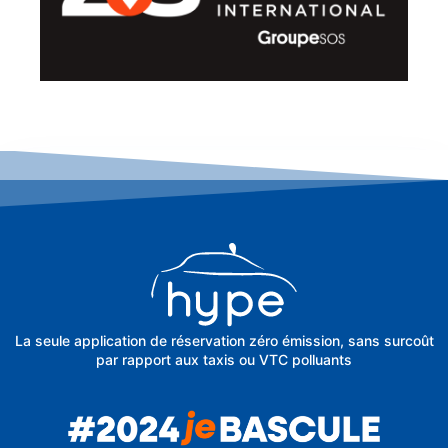
La seule application de réservation zéro émission, sans surcoût
par rapport aux taxis ou VTC polluants